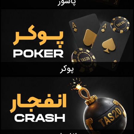
پاسور
پوکر